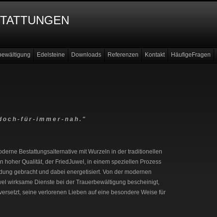
stattungen
bewältigung
Edelsteine
Downloads
Referenzen
Kontakt
HäufigeFragen
d o c h - f ü r - i m m e r - n a h . "
oderne Bestattungsalternative mit Wurzeln in der traditionellen
in hoher Qualität, der FriedJuwel, in einem speziellen Prozess
dung gebracht und dabei energetisiert. Von der modernen
l wirksame Dienste bei der Trauerbewältigung bescheinigt,
versetzt, seine verlorenen Lieben auf eine besondere Weise für