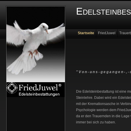
Edelsteinbe
Startseite
FriedJuwel
Trauer
" V o n - u n s - g e g a n g e n - , - 
Die Edelsteinbestattung ist eine m
Steinlehre. Dabei wird ein Edelste
mit der Kremationsasche in Verbin
Psychologie werden dem FriedJuwe
da er den Trauernden in die Lage 
immer bei sich zu haben.